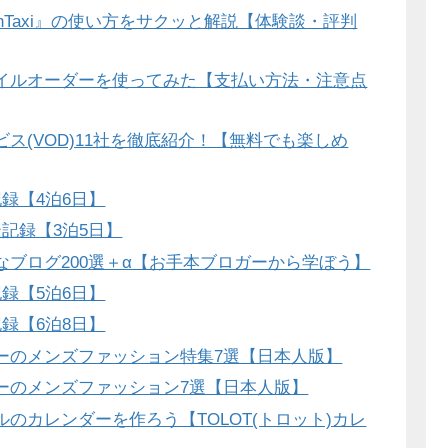
anTaxi』の使い方をサクッと解説【体験談・評判
バイルオーダーを使ってみた【支払い方法・注意点
ビス(VOD)11社を徹底紹介！【無料でも楽しめ
記録【4泊6日】
談記録【3泊5日】
なブログ200選＋α【お手本ブロガーから学ぼう】
記録【5泊6日】
記録【6泊8日】
パーのメンズファッション特集7選【日本人版】
パーのメンズファッション7選【日本人版】
ルのカレンダーを作ろう【TOLOT(トロット)カレ