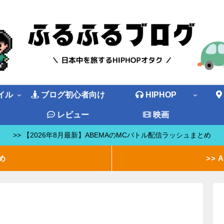
イル
ブログ初心者向け
HIPHOP
ド
レビュー
映画
>> 【2026年8月最新】ABEMAのMCバトル配信ラッシュまとめ
め
>>