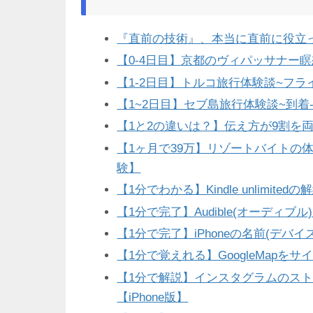
『直前の技術』、本当に直前に役立
【0-4日目】京都のヴィパッサナー瞑
【1-2日目】トルコ旅行体験談~フライ
【1~2日目】セブ島旅行体験談~到着-
【1と2の違いは？】伝え方が9割を
【1ヶ月で39万】リゾートバイトの
験】
【1分でわかる】Kindle unlimite
【1分で完了】Audible(オーディ
【1分で完了】iPhoneの名前(デバイ
【1分で覚えれる】GoogleMapを
【1分で解説】インスタグラムのスト
【iPhone版】