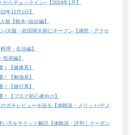
からチェックイン~【2024年1月】
2年12月1日】
人旅【栃木~仙台編】
ファン)大阪・吹田関大前にオープン【感想・アクセ
【料理・生活編】
会・投資編】
2選！【健康系】
5選！【勉強系】
5選！【旅行系】
8選！【ブログ初心者向け】
ビデオのガチレビューを語る【体験談・メリット/デメ
iの使い方をサクッと解説【体験談・評判｜クーポン