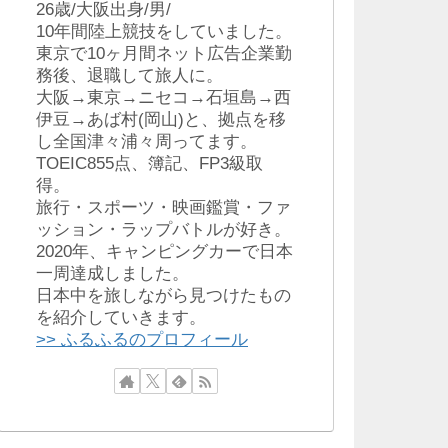
26歳/大阪出身/男/
10年間陸上競技をしていました。
東京で10ヶ月間ネット広告企業勤
務後、退職して旅人に。
大阪→東京→ニセコ→石垣島→西
伊豆→あば村(岡山)と、拠点を移
し全国津々浦々周ってます。
TOEIC855点、簿記、FP3級取
得。
旅行・スポーツ・映画鑑賞・ファ
ッション・ラップバトルが好き。
2020年、キャンピングカーで日本
一周達成しました。
日本中を旅しながら見つけたもの
を紹介していきます。
>> ふるふるのプロフィール