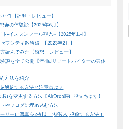
った件【評判・レビュー】
想会の体験談【2025年6月】
ト-イスタンブール観光~【2025年1月】
セブシティ散策編~【2023年2月】
両方読んでみた【感想・レビュー】
体験談を全て公開【年4回リゾートバイターの実体
dの解約方法を紹介
ブル)を解約する方法と注意点は？
ス名)を変更する方法【AirDrop時に役立ちます】
サイトやブログに埋め込む方法
ーリーに写真を2枚以上(複数枚)投稿する方法！