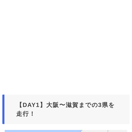
【DAY1】大阪〜滋賀までの3県を
走行！