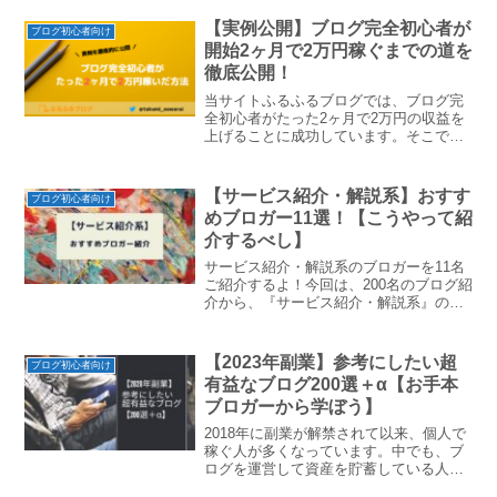
んでいるのなら、ぜひ3分ほどお付き合い
ください。
【実例公開】ブログ完全初心者が
ブログ初心者向け
開始2ヶ月で2万円稼ぐまでの道を
徹底公開！
当サイトふるふるブログでは、ブログ完
全初心者がたった2ヶ月で2万円の収益を
上げることに成功しています。そこで今
回の記事では、完全初心者からたった2ヶ
月で2万円稼ぐまでの道をすべて公開しま
す。どうぞ最後までお付き合いくださ
【サービス紹介・解説系】おすす
ブログ初心者向け
い。
めブロガー11選！【こうやって紹
介するべし】
サービス紹介・解説系のブロガーを11名
ご紹介するよ！今回は、200名のブログ紹
介から、『サービス紹介・解説系』のお
すすめブロガーを詳しくご紹介します！
「ブログでサービスの紹介をしたいのに
わからない・・・」という方は、この記
【2023年副業】参考にしたい超
ブログ初心者向け
事が参考になるかと...
有益なブログ200選＋α【お手本
ブロガーから学ぼう】
2018年に副業が解禁されて以来、個人で
稼ぐ人が多くなっています。中でも、ブ
ログを運営して資産を貯蓄している人も
数多くいます。そこで今回は、個人ブロ