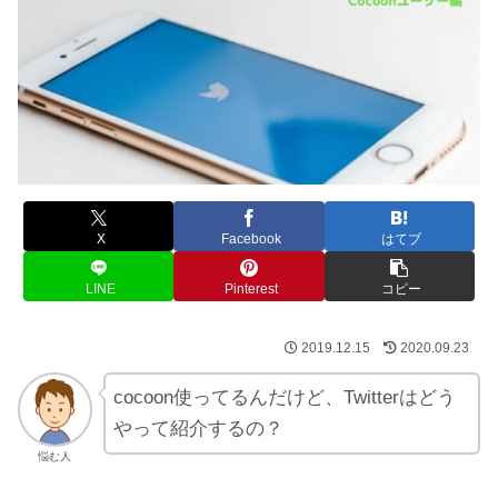
X
Facebook
はてブ
LINE
Pinterest
コピー
2019.12.15
2020.09.23
cocoon使ってるんだけど、Twitterはどう
やって紹介するの？
悩む人