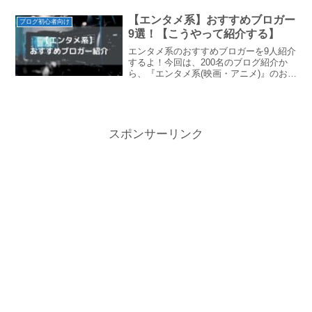
グのおすすめ記事200選＋αをご紹介しま
す。副業時代の波に乗りたいという方に
【エンタメ系】おすすめブロガー
ブログ初心者向け
は参考になるはずです。
9選！【こうやって紹介する】
エンタメ系のおすすめブロガーを9人紹介
するよ！今回は、200名のブログ紹介か
ら、『エンタメ系(映画・アニメ)』のおす
すめブロガーを詳しくご紹介します！こ
のジャンルで書きたい！という方は、こ
の記事が参考になるかと思います。エン
タメ系(映画・ア...
スポンサーリンク