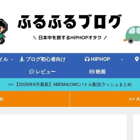
イル
ブログ初心者向け
HIPHOP
ド
レビュー
映画
>> 【2026年8月最新】ABEMAのMCバトル配信ラッシュまとめ
め
>>