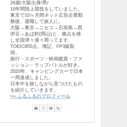
26歳/大阪出身/男/
10年間陸上競技をしていました。
東京で10ヶ月間ネット広告企業勤
務後、退職して旅人に。
大阪→東京→ニセコ→石垣島→西
伊豆→あば村(岡山)と、拠点を移
し全国津々浦々周ってます。
TOEIC855点、簿記、FP3級取
得。
旅行・スポーツ・映画鑑賞・ファ
ッション・ラップバトルが好き。
2020年、キャンピングカーで日本
一周達成しました。
日本中を旅しながら見つけたもの
を紹介していきます。
>> ふるふるのプロフィール