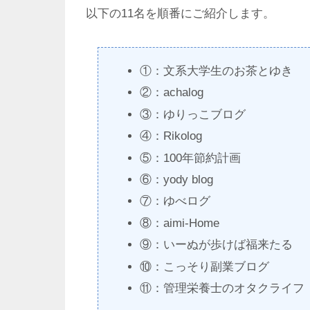
以下の11名を順番にご紹介します。
①：文系大学生のお茶とゆき
②：achalog
③：ゆりっこブログ
④：Rikolog
⑤：100年節約計画
⑥：yody blog
⑦：ゆべログ
⑧：aimi-Home
⑨：いーぬが歩けば福来たる
⑩：こっそり副業ブログ
⑪：管理栄養士のオタクライフ