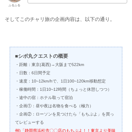
ふるふる
そしてこのチャリ旅の企画内容は、以下の通り。
■シボ丸クエストの概要
・距離：東京(葛西)→大阪まで522km
・日数：6日間予定
・速度：10~12km/hで、1日100~120km移動想定
・稼働時間：1日10~12時間（ちょっと休憩しつつ）
・途中の宿：ホテル取って宿泊
・企画①：昼や夜は名物を食べる（極力）
・企画②：ローソンを見つけたら「もちぷよ」を買っ
てレビューする
例)「静岡県浜松市〇〇店のもちぷよ！！東京より美味