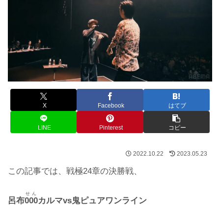
X
Facebook
はてブ
LINE
Pinterest
コピー
2022.10.22
2023.05.23
この記事では、戦極24章の決勝戦、
せん
呂布
000
カルマvs鬼ピュアワンライン