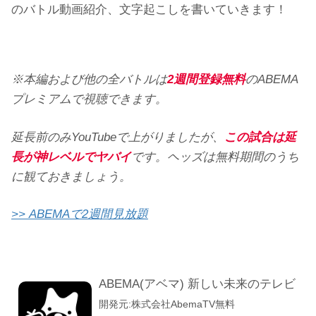
のバトル動画紹介、文字起こしを書いていきます！
※本編および他の全バトルは
2週間登録無料
のABEMA
プレミアムで視聴できます。
延長前のみYouTubeで上がりましたが、
この試合は延
長が神レベルでヤバイ
です。ヘッズは無料期間のうち
に観ておきましょう。
>> ABEMAで2週間見放題
ABEMA(アベマ) 新しい未来のテレビ
開発元:
株式会社AbemaTV
無料