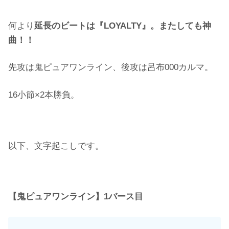
何より
延長のビートは『LOYALTY』。またしても神
曲！！
先攻は鬼ピュアワンライン、後攻は呂布000カルマ。
16小節×2本勝負。
以下、文字起こしです。
【鬼ピュアワンライン】1バース目