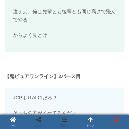
違ぇよ、俺は先輩とも後輩とも同じ高さで飛ん
でやる
からよく見とけ
【鬼ピュアワンライン】2バース目
JCPよりALCIだろ？
そっちの方がイケてるんだよ
ホーム
シェア
目次へ
トップ
サイドバー
お前のどこがイケてんの？