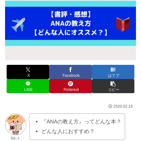
X
Facebook
はてブ
LINE
Pinterest
コピー
2020.02.15
『ANAの教え方』ってどんな本？
どんな人におすすめ？
悩む人