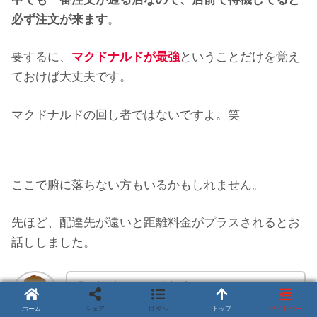
必ず注文が来ます
。
要するに、
マクドナルドが最強
ということだけを覚え
ておけば大丈夫です。
マクドナルドの回し者ではないですよ。笑
ここで腑に落ちない方もいるかもしれません。
先ほど、配達先が遠いと距離料金がプラスされるとお
話ししました。
「距離遠くても給料上がるからいいんじ
ゃないの？」
ホーム
シェア
目次へ
トップ
サイドバー