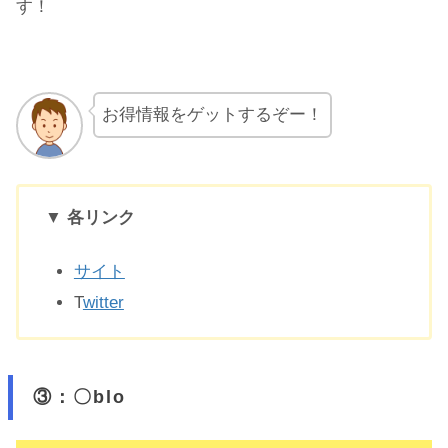
す！
お得情報をゲットするぞー！
▼ 各リンク
サイト
T
witter
③：〇blo