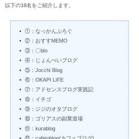
以下の18名をご紹介します。
①：なっかんぶろぐ
②：おすすMEMO
③：〇blo
④：じょんぺいブログ
⑤：Jocchi Blog
⑥：OKAPI LIFE
⑦：アドセンスブログ実践記
⑧：イチゴ
⑨：ジジのオタブログ
⑩：ゴリアスの副業道場
⑪：kurablog
⑫：cafejoblog(カフェブログ)